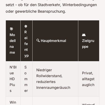
setzt - ob für den Stadtverkehr, Winterbedingungen
oder gewerbliche Beanspruchung.
❄️
🎯
R
Mo
👥
ei
dell
🔍 Hauptmerkmal
Zielgru
fe
na
ppe
nt
me
yp
N'Bl
S
Niedriger
ue
o
Privat,
Rollwiderstand,
HD
m
alltagst
reduziertes
Plu
m
auglich
Innenraumgeräusch
s
er
Win