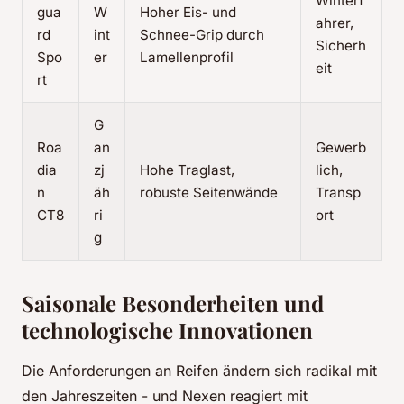
Winterf
gua
W
Hoher Eis- und
ahrer,
rd
int
Schnee-Grip durch
Sicherh
Spo
er
Lamellenprofil
eit
rt
G
Roa
an
Gewerb
dia
zj
Hohe Traglast,
lich,
n
äh
robuste Seitenwände
Transp
CT8
ri
ort
g
Saisonale Besonderheiten und
technologische Innovationen
Die Anforderungen an Reifen ändern sich radikal mit
den Jahreszeiten - und Nexen reagiert mit